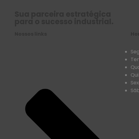
Sua parceira estratégica
para o sucesso industrial.
Nossos links
Ho
Seg
Ter
Qua
Qui
Sex
Sãb