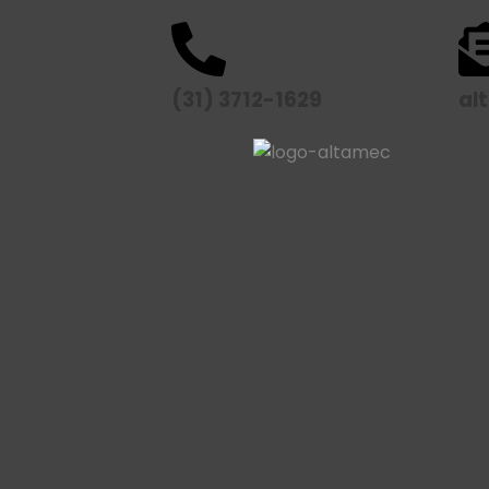
(31) 3712-1629
al