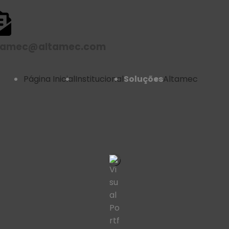
tamec@altamec.com
Página Inicial
Institucional
Soluções
Altamec