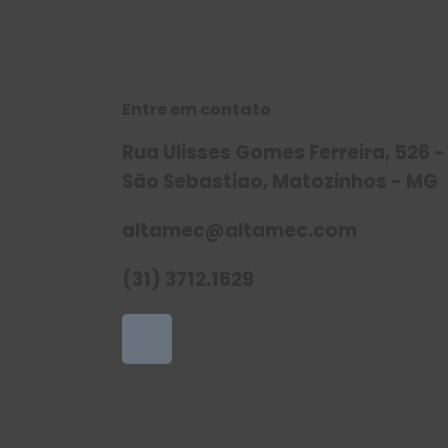
Entre em contato
Rua Ulisses Gomes Ferreira, 526 -
São Sebastiao, Matozinhos - MG
altamec@altamec.com
(31) 3712.1629